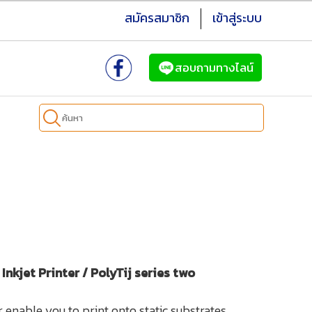
สมัครสมาชิก
เข้าสู่ระบบ
สอบถามทางไลน์
nkjet Printer / PolyTij series two
 enable you to print onto static substrates